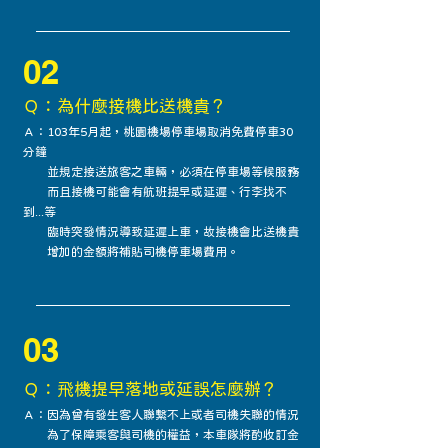
02
Ｑ：為什麼接機比送機貴？
Ａ：
103年5月起，桃園機場停車場取消免費停車30
分鐘
並規定接送旅客之車輛，必須在停車場等候服務
而且接機可能會有航班提早或延遲、行李找不
到...等
臨時突發情況導致延遲上車，故接機會比送機貴
增加的金額將補貼司機停車場費用。
03
Ｑ：飛機提早落地或延誤怎麼辦？
Ａ：因為曾有發生客人聯繫不上或者司機失聯的情況
為了保障乘客與司機的權益，本車隊將酌收訂金