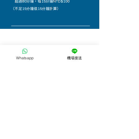
超過80分鐘，每15分鐘NTD$100
（不足15分鐘依15分鐘計算）
聯絡我們
LINE@官方帳號
Whatsapp
機場接送
24小時線上文字客服
台灣用戶
中國大陸、港澳​
全球用戶
（LINE）
​（Wechat微信）
​（WhatsAPP）
​※LINE、WHATSAPP用戶
或搜尋LINE好友
可直接點擊圖片連結
​@1717car