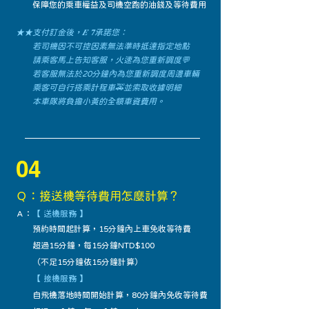
保障您的乘車權益及司機空跑的油錢及等待費用
★★支付訂金後，𝑬 𝟕承諾您：
若司機因不可控因素無法準時抵達指定地點
請乘客馬上告知客服，火速為您重新調度💬
若客服無法於20分鐘內為您重新調度周邊車輛
乘客可自行搭乘計程車🚕並索取收據明細
​ 本車隊將負擔小黃的全額車資費用。
04
Ｑ：接送機等待費用怎麼計算？
Ａ
：
【 ​送機服務 】
預約時間起計算，15分鐘內上車免收等待費
超過15分鐘，每15分鐘NTD$100
（不足15分鐘依15分鐘計算）
【 接機服務 】
自飛機落地時間開始計算，80分鐘內免收等待費