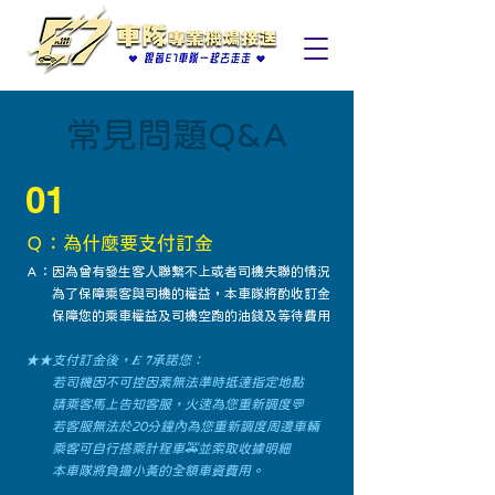
常見問題Q&A
01
Ｑ：為什麼要支付訂金
Ａ：因為曾有發生客人聯繫不上或者司機失聯的情況
為了保障乘客與司機的權益，本車隊將酌收訂金
保障您的乘車權益及司機空跑的油錢及等待費用
★★支付訂金後，𝑬 𝟕承諾您：
若司機因不可控因素無法準時抵達指定地點
請乘客馬上告知客服，火速為您重新調度💬
若客服無法於20分鐘內為您重新調度周邊車輛
乘客可自行搭乘計程車🚕並索取收據明細
​ 本車隊將負擔小黃的全額車資費用。